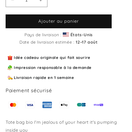
Réduire
Augmenter
la
la
quantité
quantité
de
de
Ajouter au panier
Tote
Tote
bag
bag
Pays de livraison :
États-Unis
bio
bio
Date de livraison estimée :
12⁠–17 août
I&#39;m
I&#39;m
jealous
jealous
Idée cadeau originale qui fait sourire
of
of
your
your
Impression responsable à la demande
heart
heart
it&#39;s
it&#39;s
Livraison rapide en 1 semaine
pumping
pumping
inside
inside
Paiement sécurisé
you
you
Tote bag bio I'm jealous of your heart it's pumping
inside you