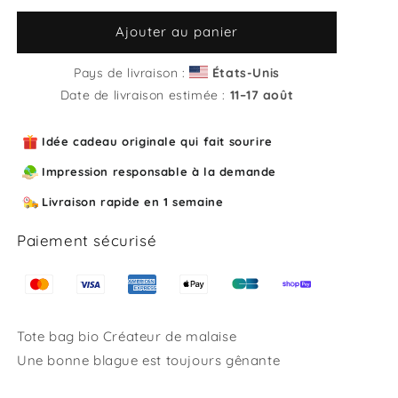
quantité
quantité
de
de
Ajouter au panier
Tote
Tote
bag
bag
Pays de livraison :
États-Unis
bio
bio
Date de livraison estimée :
11⁠–17 août
Créateur
Créateur
de
de
Idée cadeau originale qui fait sourire
malaise
malaise
Impression responsable à la demande
Livraison rapide en 1 semaine
Paiement sécurisé
Tote bag bio Créateur de malaise
Une bonne blague est toujours gênante