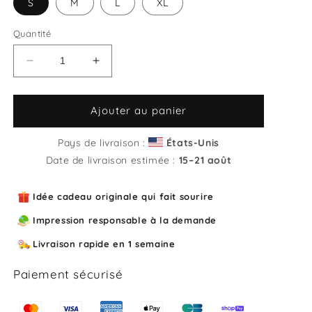
S
M
L
XL
Quantité
Réduire
Augmenter
la
la
quantité
quantité
de
de
Ajouter au panier
T-
T-
shirt
shirt
Pays de livraison :
États-Unis
unisexe
unisexe
Date de livraison estimée :
15⁠–21 août
Y&#39;a
Y&#39;a
bambi
bambi
Idée cadeau originale qui fait sourire
qui
qui
fait
fait
Impression responsable à la demande
dodo
dodo
Livraison rapide en 1 semaine
Paiement sécurisé