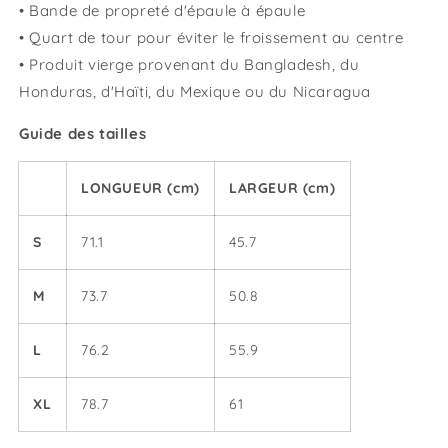
• Bande de propreté d'épaule à épaule
• Quart de tour pour éviter le froissement au centre
• Produit vierge provenant du Bangladesh, du
Honduras, d'Haïti, du Mexique ou du Nicaragua
Guide des tailles
LONGUEUR (cm)
LARGEUR (cm)
S
71.1
45.7
M
73.7
50.8
L
76.2
55.9
XL
78.7
61