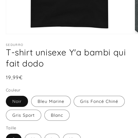
Ouvrir
O
le
le
média
SEDURRO
m
T-shirt unisexe Y'a bambi qui
1
2
dans
d
une
u
fait dodo
fenêtre
f
modale
m
Prix
19,99€
habituel
Couleur
Noir
Bleu Marine
Gris Foncé Chiné
Gris Sport
Blanc
Taille