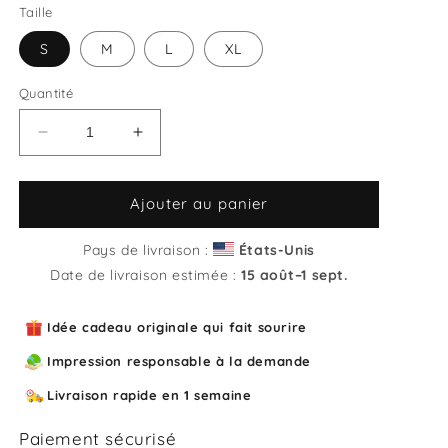
Taille
S
M
L
XL
Quantité
Réduire
Augmenter
la
la
quantité
quantité
de
de
Ajouter au panier
Sweat
Sweat
unisexe
unisexe
Pays de livraison :
États-Unis
col
col
Date de livraison estimée :
15 août⁠–1 sept.
rond
rond
The
The
Idée cadeau originale qui fait sourire
gang
gang
bang
bang
Impression responsable à la demande
theory
theory
Livraison rapide en 1 semaine
Paiement sécurisé