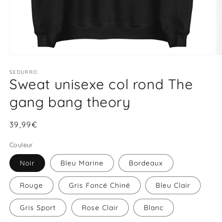
Ouvrir
O
le
le
média
SEDURRO
m
Sweat unisexe col rond The
1
2
dans
d
une
u
gang bang theory
fenêtre
f
modale
m
Prix
39,99€
habituel
Couleur
Noir
Bleu Marine
Bordeaux
Rouge
Gris Foncé Chiné
Bleu Clair
Gris Sport
Rose Clair
Blanc