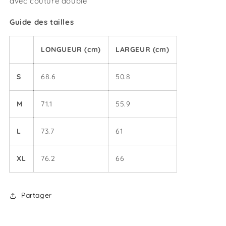
avec couture double
Guide des tailles
LONGUEUR (cm)
LARGEUR (cm)
S
68.6
50.8
M
71.1
55.9
L
73.7
61
XL
76.2
66
Partager