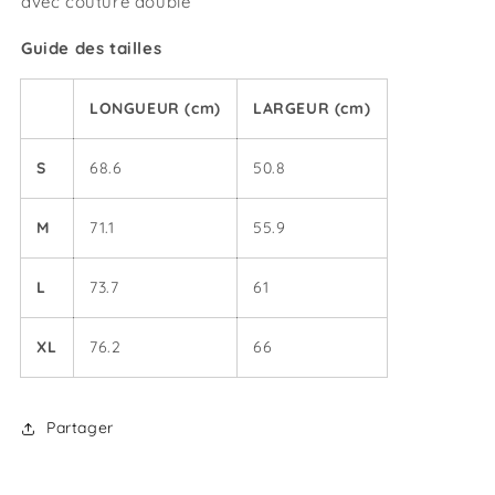
avec couture double
Guide des tailles
LONGUEUR (cm)
LARGEUR (cm)
S
68.6
50.8
M
71.1
55.9
L
73.7
61
XL
76.2
66
Partager