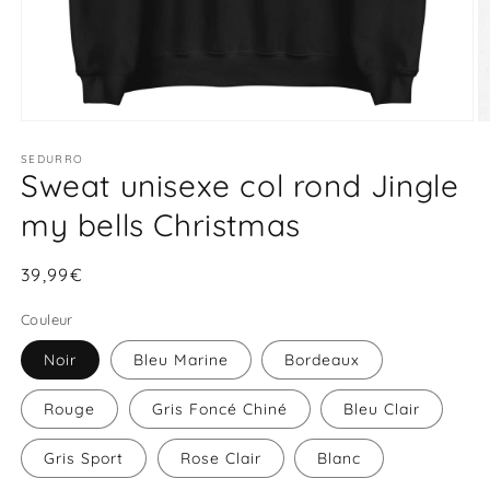
Ouvrir
O
le
le
média
SEDURRO
m
Sweat unisexe col rond Jingle
1
2
dans
d
une
u
my bells Christmas
fenêtre
f
modale
m
Prix
39,99€
habituel
Couleur
Noir
Bleu Marine
Bordeaux
Rouge
Gris Foncé Chiné
Bleu Clair
Gris Sport
Rose Clair
Blanc