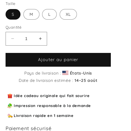
Taille
S
M
L
XL
Quantité
Réduire
Augmenter
la
la
quantité
quantité
de
de
Ajouter au panier
Sweat
Sweat
unisexe
unisexe
Pays de livraison :
États-Unis
col
col
Date de livraison estimée :
14⁠–25 août
rond
rond
Jingle
Jingle
Idée cadeau originale qui fait sourire
my
my
bells
bells
Impression responsable à la demande
Christmas
Christmas
Livraison rapide en 1 semaine
Paiement sécurisé