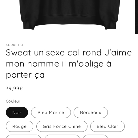
Ouvrir
O
le
le
média
SEDURRO
m
Sweat unisexe col rond J'aime
1
2
dans
d
une
u
mon homme il m'oblige à
fenêtre
f
modale
m
porter ça
Prix
39,99€
habituel
Couleur
Noir
Bleu Marine
Bordeaux
Rouge
Gris Foncé Chiné
Bleu Clair