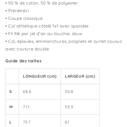
• 50 % de coton, 50 % de polyester
• Prérétréci
• Coupe classique
• Col athlétique côtelé 1x1 avec spandex
• Fil filé par jet d'air au toucher doux
• Col, épaules, emmanchures, poignets et ourlet cousus
avec couture double
Guide des tailles
LONGUEUR (cm)
LARGEUR (cm)
S
68.6
50.8
M
71.1
55.9
L
73.7
61