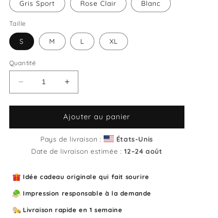
Gris Sport
Rose Clair
Blanc
Taille
S
M
L
XL
Quantité
Réduire
Augmenter
la
la
quantité
quantité
de
de
Ajouter au panier
Sweat
Sweat
unisexe
unisexe
Pays de livraison :
États-Unis
col
col
Date de livraison estimée :
12⁠–24 août
rond
rond
J&#39;aime
J&#39;aime
Idée cadeau originale qui fait sourire
mon
mon
homme
homme
Impression responsable à la demande
il
il
m&#39;oblige
m&#39;oblige
Livraison rapide en 1 semaine