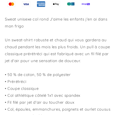
dans
dans
mon
mon
frigo
frigo
Sweat unisexe col rond J'aime les enfants j'en ai dans
mon frigo
Un sweat-shirt robuste et chaud qui vous gardera au
chaud pendant les mois les plus froids. Un pull à coupe
classique prérétréci qui est fabriqué avec un fil filé par
jet d'air pour une sensation de douceur.
• 50 % de coton, 50 % de polyester
• Prérétréci
• Coupe classique
• Col athlétique côtelé 1x1 avec spandex
• Fil filé par jet d'air au toucher doux
• Col, épaules, emmanchures, poignets et ourlet cousus