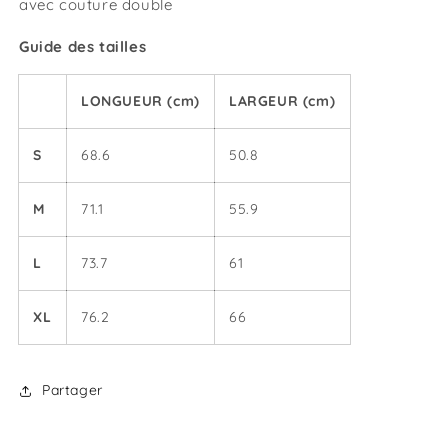
avec couture double
Guide des tailles
LONGUEUR (cm)
LARGEUR (cm)
S
68.6
50.8
M
71.1
55.9
L
73.7
61
XL
76.2
66
Partager