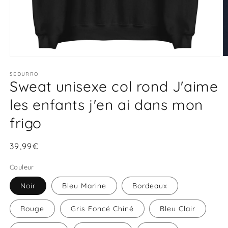
Ouvrir
O
le
le
média
SEDURRO
m
Sweat unisexe col rond J'aime
1
2
dans
d
une
u
les enfants j'en ai dans mon
fenêtre
f
modale
m
frigo
Prix
39,99€
habituel
Couleur
Noir
Bleu Marine
Bordeaux
Rouge
Gris Foncé Chiné
Bleu Clair