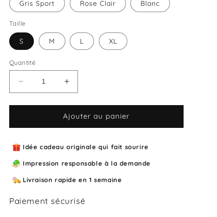
Gris Sport
Rose Clair
Blanc
Taille
S
M
L
XL
Quantité
Réduire
Augmenter
la
la
quantité
quantité
de
de
Ajouter au panier
Sweat
Sweat
unisexe
unisexe
col
col
Idée cadeau originale qui fait sourire
rond
rond
Impression responsable à la demande
J&#39;aime
J&#39;aime
les
les
Livraison rapide en 1 semaine
enfants
enfants
j&#39;en
j&#39;en
Paiement sécurisé
ai
ai