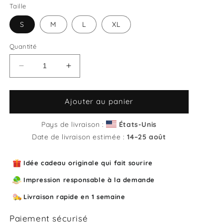
Taille
S
M
L
XL
Quantité
Réduire
Augmenter
la
la
quantité
quantité
de
de
Ajouter au panier
Sweat
Sweat
unisexe
unisexe
Pays de livraison :
États-Unis
col
col
Date de livraison estimée :
14⁠–25 août
rond
rond
Envie
Envie
Idée cadeau originale qui fait sourire
de
de
Béziers
Béziers
Impression responsable à la demande
Livraison rapide en 1 semaine
Paiement sécurisé