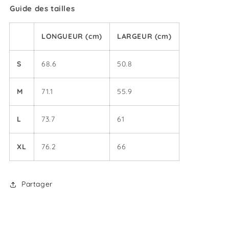
Guide des tailles
LONGUEUR (cm)
LARGEUR (cm)
S
68.6
50.8
M
71.1
55.9
L
73.7
61
XL
76.2
66
Partager