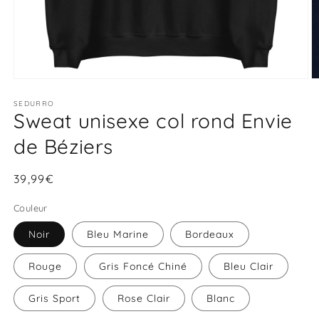
Ouvrir
O
le
le
média
SEDURRO
m
Sweat unisexe col rond Envie
1
2
dans
d
une
u
de Béziers
fenêtre
f
modale
m
Prix
39,99€
habituel
Couleur
Noir
Bleu Marine
Bordeaux
Rouge
Gris Foncé Chiné
Bleu Clair
Gris Sport
Rose Clair
Blanc