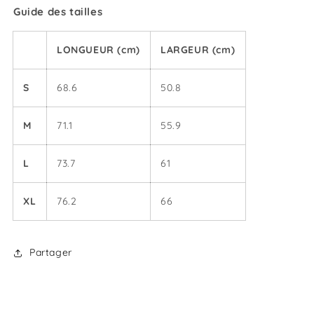
Guide des tailles
LONGUEUR (cm)
LARGEUR (cm)
S
68.6
50.8
M
71.1
55.9
L
73.7
61
XL
76.2
66
Partager