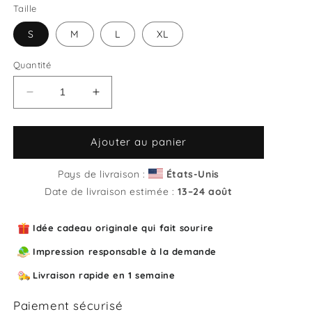
Taille
S
M
L
XL
Quantité
Réduire
Augmenter
la
la
quantité
quantité
de
de
Ajouter au panier
Sweat
Sweat
unisexe
unisexe
Pays de livraison :
États-Unis
col
col
Date de livraison estimée :
13⁠–24 août
rond
rond
C&#39;est
C&#39;est
Idée cadeau originale qui fait sourire
un
un
gaté
gaté
Impression responsable à la demande
ça
ça
Livraison rapide en 1 semaine
Paiement sécurisé