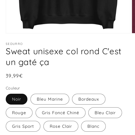
Ouvrir
O
le
le
média
SEDURRO
m
Sweat unisexe col rond C'est
1
2
dans
d
une
u
un gaté ça
fenêtre
f
modale
m
Prix
39,99€
habituel
Couleur
Noir
Bleu Marine
Bordeaux
Rouge
Gris Foncé Chiné
Bleu Clair
Gris Sport
Rose Clair
Blanc