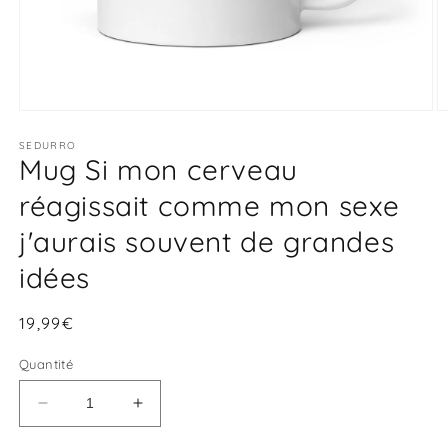
Ouvrir
O
le
le
média
SEDURRO
m
Mug Si mon cerveau
1
2
dans
d
une
u
réagissait comme mon sexe
fenêtre
f
modale
m
j'aurais souvent de grandes
idées
Prix
19,99€
habituel
Quantité
Réduire
Augmenter
la
la