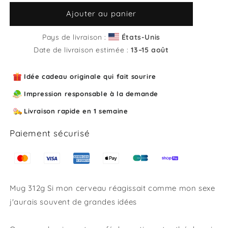
quantité
quantité
de
de
Ajouter au panier
Mug
Mug
Si
Si
Pays de livraison :
États-Unis
mon
mon
Date de livraison estimée :
13⁠–15 août
cerveau
cerveau
réagissait
réagissait
Idée cadeau originale qui fait sourire
comme
comme
mon
mon
Impression responsable à la demande
sexe
sexe
j&#39;aurais
j&#39;aurais
Livraison rapide en 1 semaine
souvent
souvent
de
de
Paiement sécurisé
grandes
grandes
idées
idées
Mug 312g Si mon cerveau réagissait comme mon sexe
j'aurais souvent de grandes idées