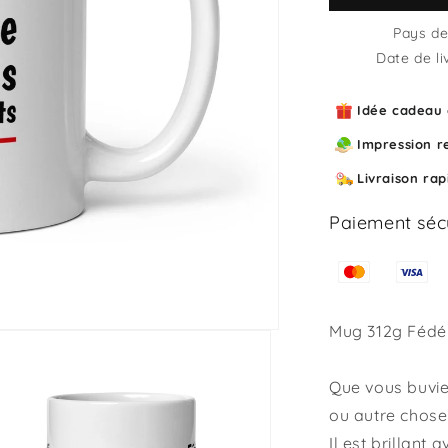
Mug
Fédération
Pays de 
française
Date de li
des
cocus
Idée cadeau o
mais
contents
Impression r
Livraison ra
Paiement séc
Mug 312g Fédér
Que vous buviez
ou autre chose
Il est brillant