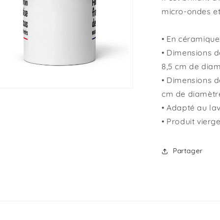
micro-ondes et
• En céramique
• Dimensions de
8,5 cm de diam
• Dimensions de
ir
cm de diamètr
ia
• Adapté au la
• Produit vier
s
tre
ale
Partager