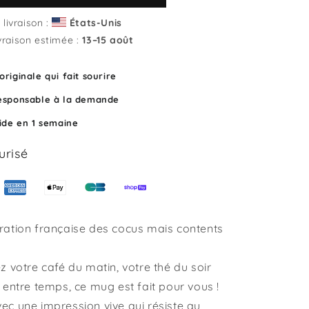
Mug
Fédération
livraison :
États-Unis
française
vraison estimée :
13⁠–15 août
des
cocus
riginale qui fait sourire
mais
contents
esponsable à la demande
pide en 1 semaine
urisé
ation française des cocus mais contents
 votre café du matin, votre thé du soir
 entre temps, ce mug est fait pour vous !
 avec une impression vive qui résiste au