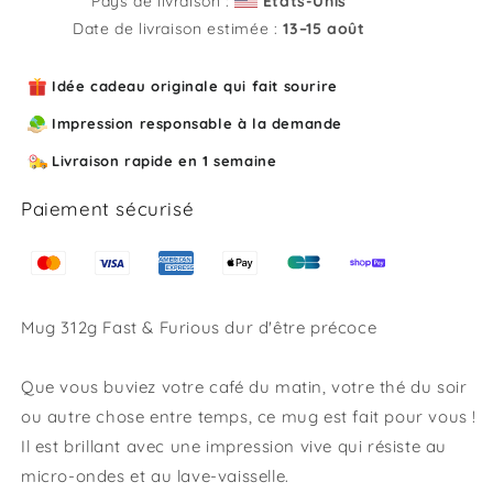
Pays de livraison :
États-Unis
&amp;
&amp;
Date de livraison estimée :
13⁠–15 août
Furious
Furious
dur
dur
Idée cadeau originale qui fait sourire
d&#39;être
d&#39;être
précoce
précoce
Impression responsable à la demande
Livraison rapide en 1 semaine
Paiement sécurisé
Mug 312g Fast & Furious dur d'être précoce
Que vous buviez votre café du matin, votre thé du soir
ou autre chose entre temps, ce mug est fait pour vous !
Il est brillant avec une impression vive qui résiste au
micro-ondes et au lave-vaisselle.