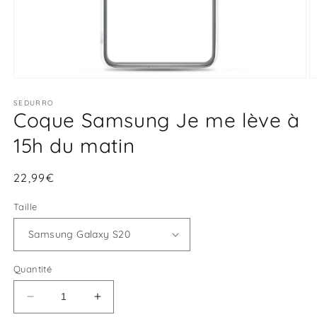
Ouvrir
O
le
le
média
SEDURRO
m
Coque Samsung Je me lève à
1
2
dans
d
une
u
15h du matin
fenêtre
f
modale
m
Prix
22,99€
habituel
Taille
Quantité
Réduire
Augmenter