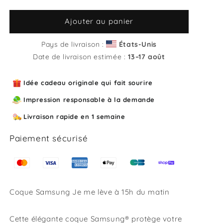
la
la
quantité
quantité
de
de
Ajouter au panier
Coque
Coque
Samsung
Samsung
Pays de livraison :
États-Unis
Je
Je
Date de livraison estimée :
13⁠–17 août
me
me
lève
lève
Idée cadeau originale qui fait sourire
à
à
15h
15h
Impression responsable à la demande
du
du
matin
matin
Livraison rapide en 1 semaine
Paiement sécurisé
Coque Samsung Je me lève à 15h du matin
Cette élégante coque Samsung® protège votre