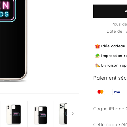
quantité
de
Coque
iPhone
Pays de 
Open
Date de li
nibards
Idée cadeau o
Impression r
Livraison ra
Paiement séc
Coque iPhone 
Cette coque él