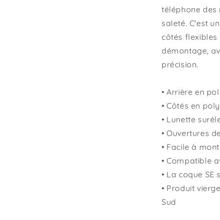
téléphone des r
saleté. C'est u
côtés flexibles 
démontage, ave
précision.
• Arrière en p
• Côtés en poly
• Lunette suré
• Ouvertures d
• Facile à monte
• Compatible a
• La coque SE 
• Produit vier
Sud