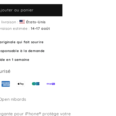
quantité
de
Ajouter au panier
Coque
iPhone
livraison :
États-Unis
Open
vraison estimée :
14⁠–17 août
nibards
riginale qui fait sourire
esponsable à la demande
pide en 1 semaine
urisé
Open nibards
égante pour iPhone® protège votre