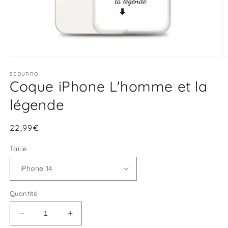
Ouvrir
O
le
le
média
SEDURRO
m
Coque iPhone L'homme et la
1
2
dans
d
une
u
légende
fenêtre
f
modale
m
Prix
22,99€
habituel
Taille
Quantité
Réduire
Augmenter