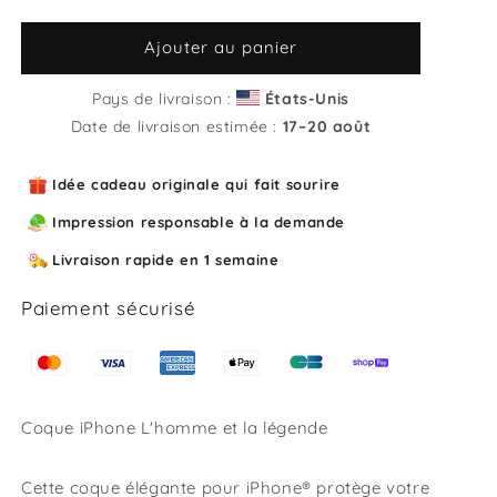
la
la
quantité
quantité
de
de
Ajouter au panier
Coque
Coque
iPhone
iPhone
Pays de livraison :
États-Unis
L&#39;homme
L&#39;homme
Date de livraison estimée :
17⁠–20 août
et
et
la
la
Idée cadeau originale qui fait sourire
légende
légende
Impression responsable à la demande
Livraison rapide en 1 semaine
Paiement sécurisé
Coque iPhone L'homme et la légende
Cette coque élégante pour iPhone® protège votre