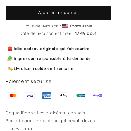
la
la
quantité
quantité
de
de
Ajouter au panier
Coque
Coque
iPhone
iPhone
Pays de livraison :
États-Unis
Les
Les
Date de livraison estimée :
17⁠–19 août
croisés
croisés
tu
tu
Idée cadeau originale qui fait sourire
connais
connais
Impression responsable à la demande
Livraison rapide en 1 semaine
Paiement sécurisé
Coque iPhone Les croisés tu connais
Parfait pour ce menteur qui devait devenir
professionnel