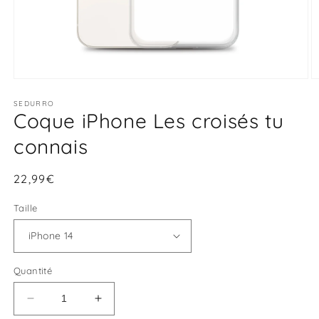
Ouvrir
O
le
le
média
SEDURRO
m
Coque iPhone Les croisés tu
1
2
dans
d
une
u
connais
fenêtre
f
modale
m
Prix
22,99€
habituel
Taille
Quantité
Réduire
Augmenter